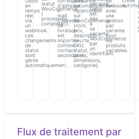
créée
Odoo
correspondance
sont
de
statut
variante
automa
en
d'adresse
automatiquement
livraison,
WooCommerce
Odoo
temps
e-
répercutées
avec
(
est
réel
mail.
sur
une
processing,
liée
via
L'adresse
WooCommerce
gestion
completed).
à
un
de
(nom,
par
sa
webhook.
livraison
prix,
variante
variante
Les
est
description
pour
WooCommerce
changements
importée
courte,
les
par
de
comme
SKU,
produits
un
statut
contact
statut,
variables.
identifiant.
sont
secondaire.
poids,
gérés
dimensions,
automatiquement.
catégorie).
Flux de traitement par