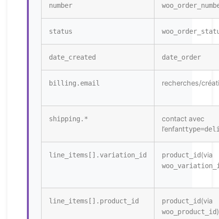
number
woo_order_numb
status
woo_order_stat
date_created
date_order
recherches/créat
billing.email
contact avec
shipping.*
l’enfant
type=del
(via
line_items[].variation_id
product_id
woo_variation_
(via
line_items[].product_id
product_id
)
woo_product_id