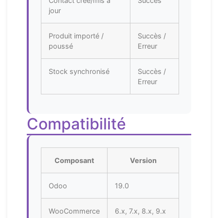
Contact créé/mis à
Succès
jour
Produit importé /
Succès /
poussé
Erreur
Stock synchronisé
Succès /
Erreur
Compatibilité
Composant
Version
Odoo
19.0
WooCommerce
6.x, 7.x, 8.x, 9.x