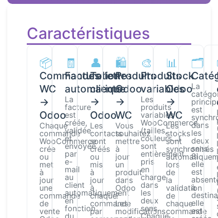
Caractéristiques
📦
🧾
👤
🛍️
🎨
📊
🗂️
Commandes
Facturation
Toilettes
Produits
Produits
Stock
Catég
La
WC
automatique
clients
Odoo
variables
Odoo
catégo
La
Les
→
→
→
→
princip
facture
produits
est
Odoo
Odoo
WC
WC
est
variables
synchr
créée,
WooCommerce
dans
Chaque
Les
Vous
Les
validée
(tailles,
les
commande
contacts
souhaitez
stocks
et
couleurs…)
deux
WooCommerce
sont
mettre
sont
envoyée
sont
sens.
crée
créés
à
synchronisés
par
entièrement
Si
ou
ou
jour
automatiquem
e-
pris
elle
met
mis
un
lors
mail
en
est
à
à
produit
de
au
charge
absent
jour
jour
dans
la
client
dans
à
une
à
Odoo
validation
automatiquement
les
destina
commande
chaque
?
de
en
deux
elle
de
commande
Les
chaque
fonction
sens.
est
vente
par
modifications
commande
du
Chaque