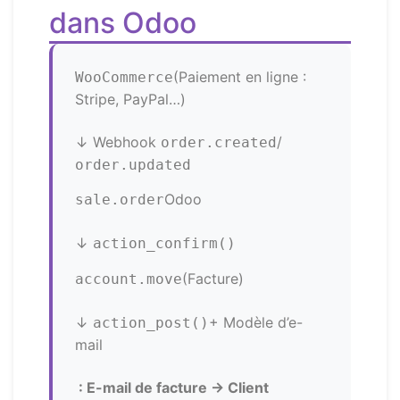
dans Odoo
(Paiement en ligne :
WooCommerce
Stripe, PayPal…)
↓ Webhook
/
order.created
order.updated
Odoo
sale.order
↓
action_confirm()
(Facture)
account.move
↓
+ Modèle d’e-
action_post()
mail
: E-mail de facture → Client