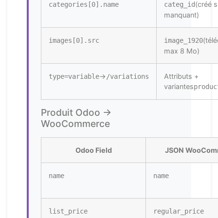
(créé s
categories[0].name
categ_id
manquant)
(tél
images[0].src
image_1920
max 8 Mo)
→
Attributs +
type=variable
/variations
variantes
produc
Produit Odoo →
WooCommerce
Odoo Field
JSON WooCom
name
name
list_price
regular_price