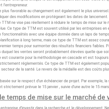
et l’entrepreneur.
 plus favorable au changement est également le plus universe
liquer des modifications en protégeant les dates de lancement.
 TTM ne vise pas réellement à réduire le temps de mise sur le m
lue. Ce type de TTM est souvent utilisé par les entreprises en e
 fonctionnalités avec une équipe donnée dans un laps de temp
 planification à long terme, mais ce type de TTM est assez coura
premier temps pour surmonter des résultats financiers faibles. Pa
duquel les ventes seront probablement élevées quelle que soit 
 est courante pour la méthodologie en cascade et est toujours 
t strictement réglementés. Ce type de TTM est également popula
secteur de la santé. Le revers de la médaille est des coûts pl
asée sur le respect d’un échéancier de projet. Par exemple, la so
t strictement prévue le 15 janvier , suivie d’une autre le 15 mars,
le temps de mise sur le marché de v
te entreprise d’investir dans la recherche et le développement.