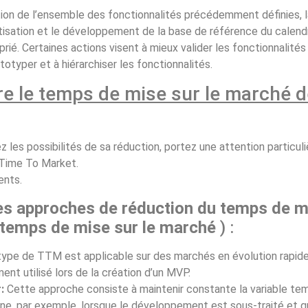
on de l’ensemble des fonctionnalités précédemment définies, la
isation et le développement de la base de référence du calendri
ié. Certaines actions visent à mieux valider les fonctionnalités 
totyper et à hiérarchiser les fonctionnalités.
re le temps de mise sur le marché d
es possibilités de sa réduction, portez une attention particuli
e Time To Market.
ents.
es approches de réduction du temps de m
 temps de mise sur le marché
) :
type de TTM est applicable sur des marchés en évolution rapide 
ent utilisé lors de la création d’un MVP.
:
Cette approche consiste à maintenir constante la variable temp
nne, par exemple, lorsque le développement est sous-traité et que