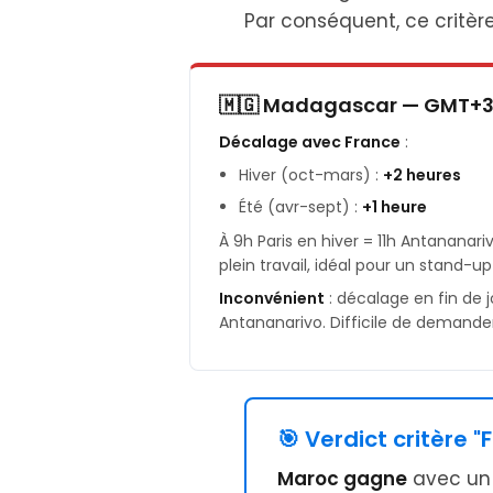
Par conséquent, ce critèr
🇲🇬 Madagascar — GMT+
Décalage avec France
:
Hiver (oct-mars) :
+2 heures
Été (avr-sept) :
+1 heure
À 9h Paris en hiver = 11h Antananari
plein travail, idéal pour un stand-up
Inconvénient
: décalage en fin de j
Antananarivo. Difficile de demander
🎯 Verdict critère 
Maroc gagne
avec un 