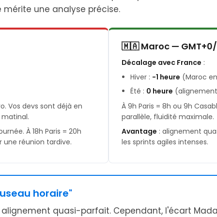
e mérite une analyse précise.
3
🇲🇦 Maroc — GMT+0/
Décalage avec France
:
Hiver :
-1 heure
(Maroc en
Été :
0 heure
(alignement 
vo. Vos devs sont déjà en
À 9h Paris = 8h ou 9h Casa
 matinal.
parallèle, fluidité maximale.
ournée. À 18h Paris = 20h
Avantage
: alignement quas
 une réunion tardive.
les sprints agiles intenses.
"Fuseau horaire"
alignement quasi-parfait. Cependant, l'écart Mada