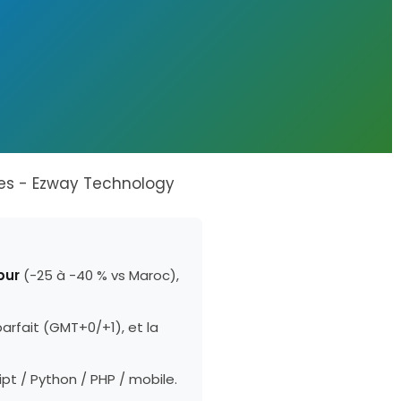
pur
(-25 à -40 % vs Maroc),
arfait (GMT+0/+1), et la
ipt / Python / PHP / mobile.