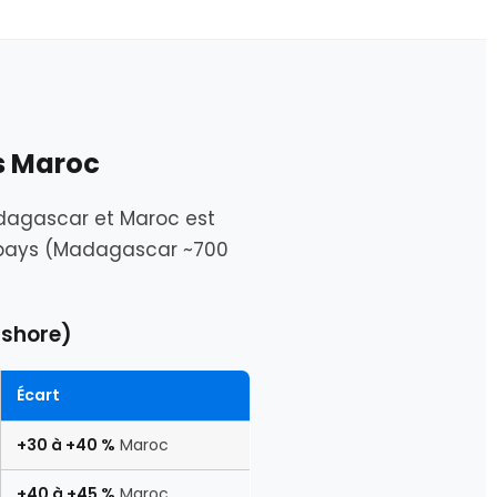
s Maroc
Madagascar et Maroc est
eux pays (Madagascar ~700
fshore)
Écart
+30 à +40 %
Maroc
+40 à +45 %
Maroc