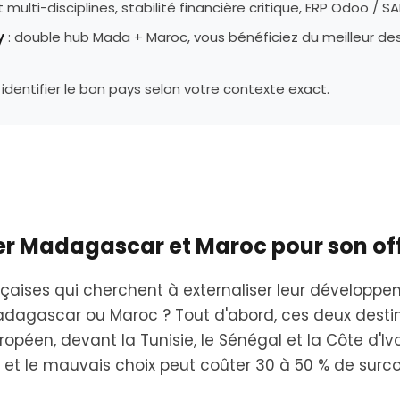
t multi-disciplines, stabilité financière critique, ERP Odoo / S
y
: double hub Mada + Maroc, vous bénéficiez du meilleur des 
identifier le bon pays selon votre contexte exact.
r Madagascar et Maroc pour son off
ançaises qui cherchent à externaliser leur développe
Madagascar ou Maroc ? Tout d'abord, ces deux dest
opéen, devant la Tunisie, le Sénégal et la Côte d'Iv
ts, et le mauvais choix peut coûter 30 à 50 % de surc