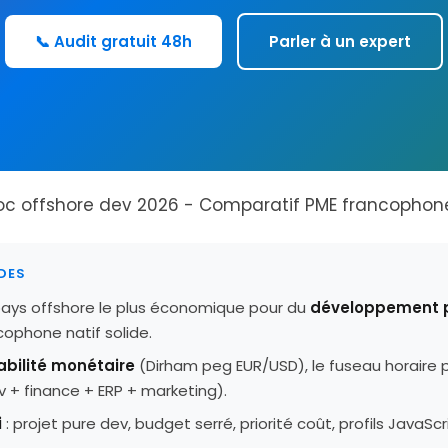
📞 Audit gratuit 48h
Parler à un expert
NDES
pays offshore le plus économique pour du
développement 
cophone natif solide.
abilité monétaire
(Dirham peg EUR/USD), le fuseau horaire p
ev + finance + ERP + marketing).
i
: projet pure dev, budget serré, priorité coût, profils JavaScr