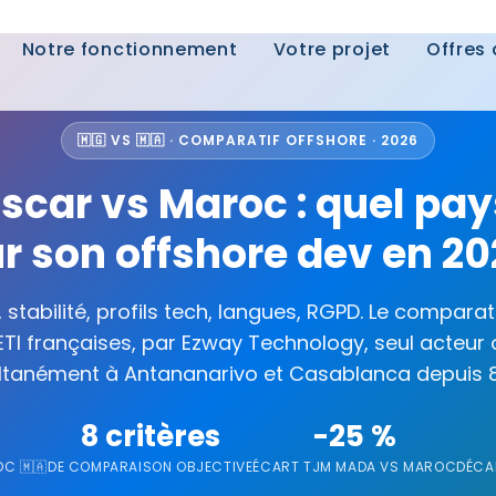
Notre fonctionnement
Votre projet
Offres
🇲🇬 VS 🇲🇦 · COMPARATIF OFFSHORE · 2026
car vs Maroc : quel pays
r son offshore dev en 20
 stabilité, profils tech, langues, RGPD. Le compara
ETI françaises, par Ezway Technology, seul acteur
ltanément à Antananarivo et Casablanca depuis 8
8 critères
-25 %
C 🇲🇦
DE COMPARAISON OBJECTIVE
ÉCART TJM MADA VS MAROC
DÉCA