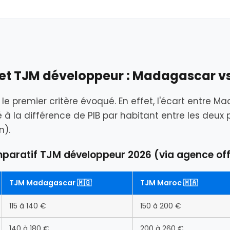
t et TJM développeur : Madagascar v
le premier critère évoqué. En effet, l'écart entre 
, lié à la différence de PIB par habitant entre les d
n).
paratif TJM développeur 2026 (via agence of
TJM Madagascar 🇲🇬
TJM Maroc 🇲🇦
115 à 140 €
150 à 200 €
140 à 180 €
200 à 260 €