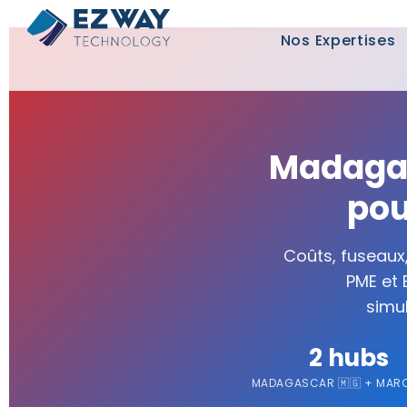
Nos Expertises
Madagas
pou
Coûts, fuseaux,
PME et 
simu
2 hubs
MADAGASCAR 🇲🇬 + MARO