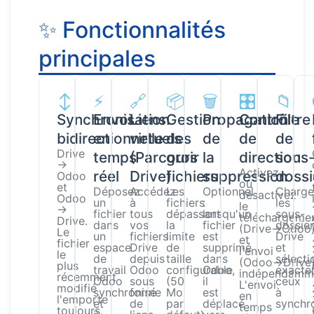
✨ Fonctionnalités
principales
↕️
⚡
🔗
📦
🗑️
🎛️
📁
Synchronisation
Envoi
Liens
Gestion
Propagation
Contrôle
Filtre
bidirectionnelle
en
virtuels
des
de
de
de
Drive
temps
(Parcourir
gros
la
direction
sous
→
Activez
réel
Drive)
fichiers
suppression
dossi
Odoo
ou
et
Déposez
Accédez
Les
Optionnel
Charge
désactivez
Odoo
un
à
fichiers
:
les
le
→
fichier
tous
dépassant
lorsqu'un
sous-
téléchargeme
Drive.
dans
vos
la
fichier
dossie
(Drive→Odoo
Le
un
fichiers
limite
est
Drive
et
fichier
espace
Drive
de
supprimé
et
l'envoi
le
de
depuis
taille
dans
sélect
(Odoo→Drive
plus
travail
Odoo
configurable
Odoo,
exacte
indépendamm
récemment
Odoo
sous
(50
il
ceux
L'envoi
modifié
synchronisé
forme
Mo
est
à
en
l'emporte
et
de
par
déplacé
synchro
temps
toujours,