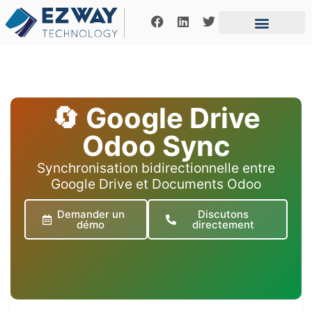
Notre fonctionne
Offres d’emplois
Contactez-nous
🔄 Google Drive
Odoo Sync
Synchronisation bidirectionnelle entre
Google Drive et Documents Odoo
Demander un
Discutons
démo
directement