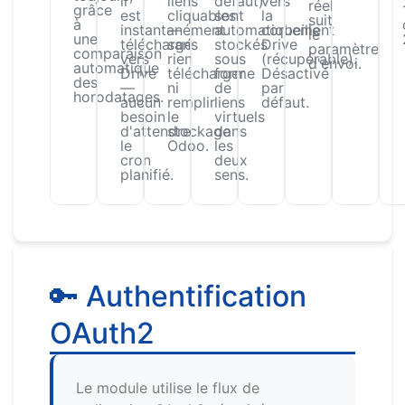
il
liens
défaut)
vers
réel
grâce
est
cliquables
sont
la
suit
à
instantanément
—
automatiquement
corbeille
le
une
téléchargé
sans
stockés
Drive
paramètre
comparaison
vers
rien
sous
(récupérable).
d'envoi.
automatique
Drive
télécharger
forme
Désactivé
des
—
ni
de
par
horodatages.
aucun
remplir
liens
défaut.
besoin
le
virtuels
d'attendre
stockage
dans
le
Odoo.
les
cron
deux
planifié.
sens.
🔑 Authentification
OAuth2
Le module utilise le flux de