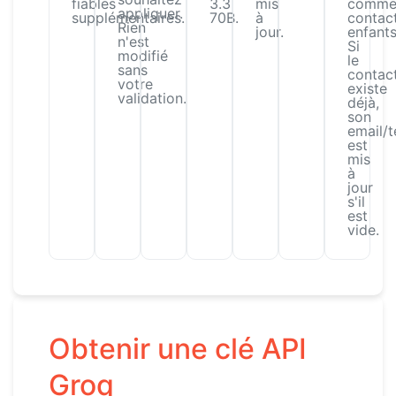
fiables
3.3
mis
comm
appliquer.
supplémentaires.
70B.
à
contac
Rien
jour.
enfants
n'est
Si
modifié
le
sans
contac
votre
existe
validation.
déjà,
son
email/
est
mis
à
jour
s'il
est
vide.
Obtenir une clé API
Groq