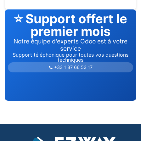
⭐ Support offert le
premier mois
Notre équipe d'experts Odoo est à votre
service
Support téléphonique pour toutes vos questions
techniques
📞 +33 1 87 66 53 17