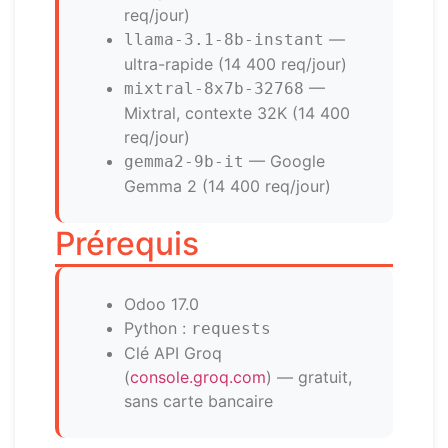
req/jour)
—
llama-3.1-8b-instant
ultra-rapide (14 400 req/jour)
—
mixtral-8x7b-32768
Mixtral, contexte 32K (14 400
req/jour)
— Google
gemma2-9b-it
Gemma 2 (14 400 req/jour)
Prérequis
Odoo 17.0
Python :
requests
Clé API Groq
(
console.groq.com
) — gratuit,
sans carte bancaire