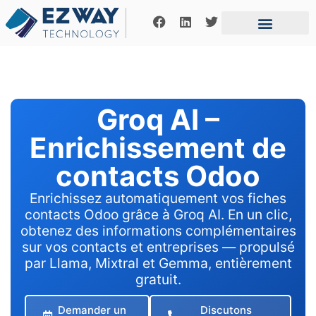
Notre fonctionne
Offres d’emplois
Contactez-nous
Groq AI –
Enrichissement de
contacts Odoo
Enrichissez automatiquement vos fiches
contacts Odoo grâce à Groq AI. En un clic,
obtenez des informations complémentaires
sur vos contacts et entreprises — propulsé
par Llama, Mixtral et Gemma, entièrement
gratuit.
Demander un
Discutons