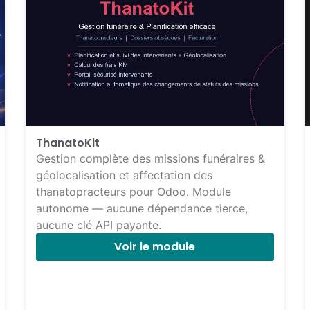
ThanatoKit
Gestion complète des missions funéraires &
géolocalisation et affectation des
thanatopracteurs pour Odoo. Module
autonome — aucune dépendance tierce,
aucune clé API payante.
Voir le module