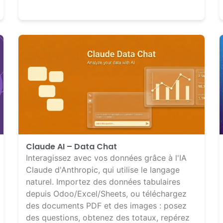
Claude AI – Data Chat
Interagissez avec vos données grâce à l'IA
Claude d'Anthropic, qui utilise le langage
naturel. Importez des données tabulaires
depuis Odoo/Excel/Sheets, ou téléchargez
des documents PDF et des images : posez
des questions, obtenez des totaux, repérez