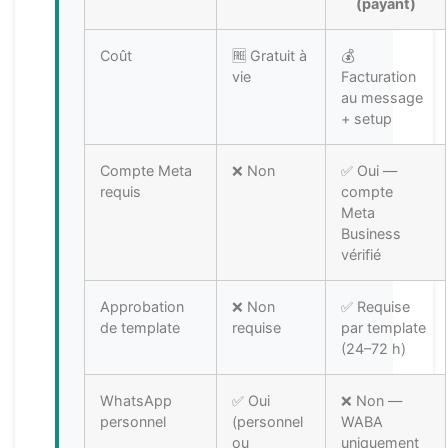
(payant)
Coût
🆓 Gratuit à
💰
vie
Facturation
au message
+ setup
Compte Meta
❌ Non
✅ Oui —
requis
compte
Meta
Business
vérifié
Approbation
❌ Non
✅ Requise
de template
requise
par template
(24–72 h)
WhatsApp
✅ Oui
❌ Non —
personnel
(personnel
WABA
ou
uniquement