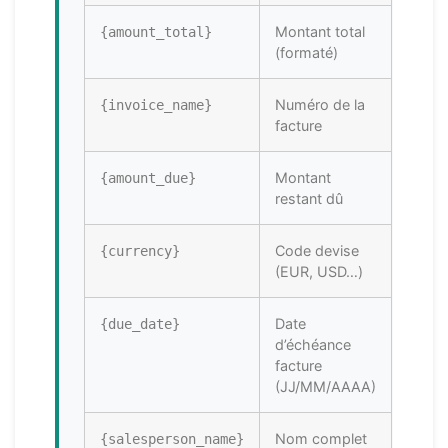
Montant total
{amount_total}
(formaté)
Numéro de la
{invoice_name}
facture
Montant
{amount_due}
restant dû
Code devise
{currency}
(EUR, USD…)
Date
{due_date}
d’échéance
facture
(JJ/MM/AAAA)
Nom complet
{salesperson_name}