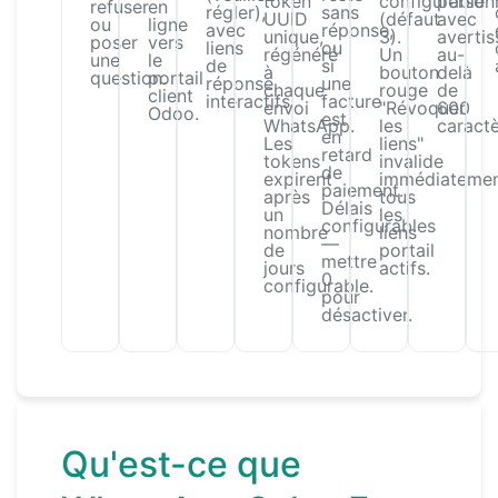
token
configurable
person
refuser
en
régler),
sans
UUID
(défaut
avec
ou
ligne
avec
réponse,
unique,
3).
averti
poser
vers
liens
ou
régénéré
Un
au-
une
le
de
si
à
bouton
delà
question.
portail
réponse
une
chaque
rouge
de
client
interactifs.
facture
envoi
"Révoquer
600
Odoo.
est
WhatsApp.
les
caractè
en
Les
liens"
retard
tokens
invalide
de
expirent
immédiateme
paiement.
après
tous
Délais
un
les
configurables
nombre
liens
—
de
portail
mettre
jours
actifs.
0
configurable.
pour
désactiver.
Qu'est-ce que