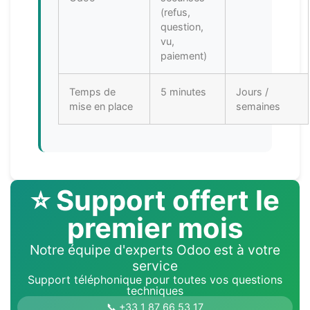
(refus,
question,
vu,
paiement)
Temps de
5 minutes
Jours /
mise en place
semaines
⭐ Support offert le
premier mois
Notre équipe d'experts Odoo est à votre
service
Support téléphonique pour toutes vos questions
techniques
📞 +33 1 87 66 53 17