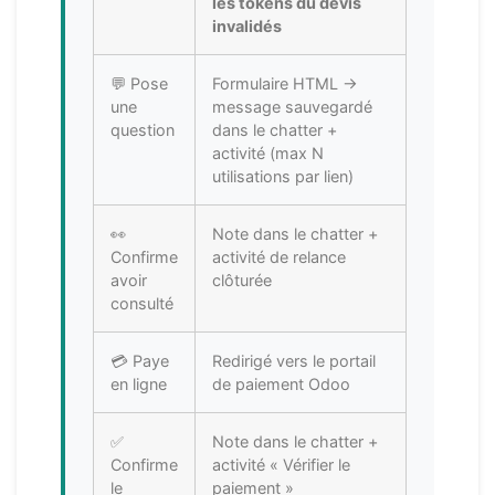
les tokens du devis
invalidés
💬 Pose
Formulaire HTML →
une
message sauvegardé
question
dans le chatter +
activité (max N
utilisations par lien)
👀
Note dans le chatter +
Confirme
activité de relance
avoir
clôturée
consulté
💳 Paye
Redirigé vers le portail
en ligne
de paiement Odoo
✅
Note dans le chatter +
Confirme
activité « Vérifier le
le
paiement »